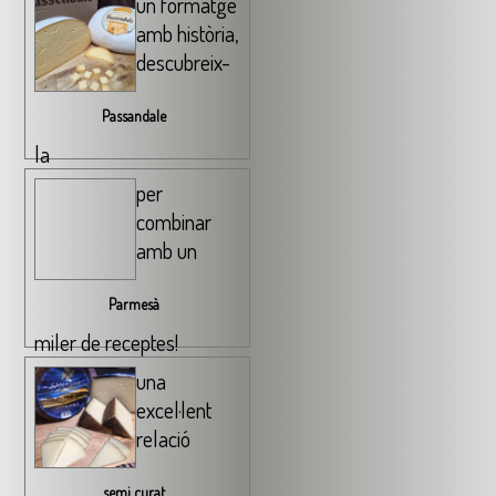
un formatge
amb història,
descubreix-
Passandale
la
per
combinar
amb un
Parmesà
miler de receptes!
una
excel·lent
relació
semi curat