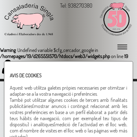
Tel: 938270380
Warning
: Undefined variable $cfg_cercador_google in
/homepages/19/d265551570/htdocs/web3/widgets.php
on line
19
Login
AVIS DE COOKIES
1
2
Aquest web utilitza galetes pròpies necessaries per otimitzar i
adaptar-se a la vostra navegació i preferències.
Disfruteu
També pot utilitzar algunes cookies de tercers amb finalitats
d'una bona
publicitàries(mostrar anuncis i contingut relacionat amb les
vostres preferències en base a un perfil elaborat a partir dels
barbacoa
teus hábits de navegació, com per exemple,el teu tipus de
amb els
dispositiu) i analítiques(medició de l'actividad en el lloc web,
com el nombre de visites en el lloc web o las pàginas web más
Tot per la brasa
visitades).