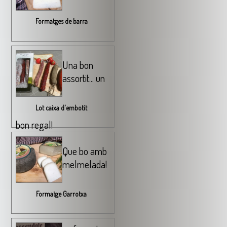
Formatges de barra
Una bon
assortit... un
Lot caixa d'embotit
bon regal!
Que bo amb
melmelada!
Formatge Garrotxa