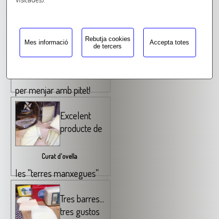
nostres productes!
Un
Rebutja cookies
formatge
Mes informació
Accepta totes
de tercers
Provolone
per menjar amb pitet!
Excelent
producte de
Curat d'ovella
les "terres manxegues"
Tres barres...
tres gustos