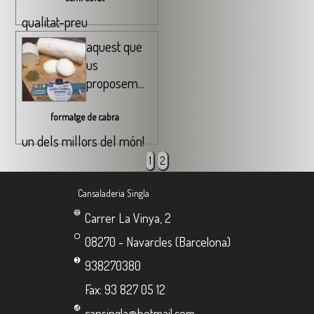
qualitat-preu
aquest que
us
proposem...
formatge de cabra
un dels millors del món!
1
2
Cansaladeria Singla
Carrer La Vinya, 2
08270 - Navarcles (Barcelona)
938270380
Fax: 93 827 05 12
cansingla@hotmail.com