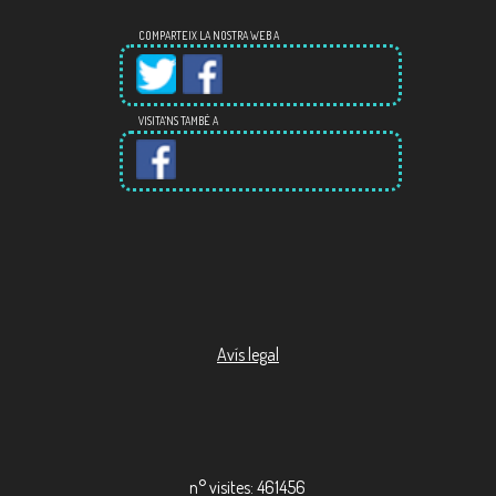
COMPARTEIX LA NOSTRA WEB A
VISITA'NS TAMBÉ A
Avís legal
n° visites: 461456