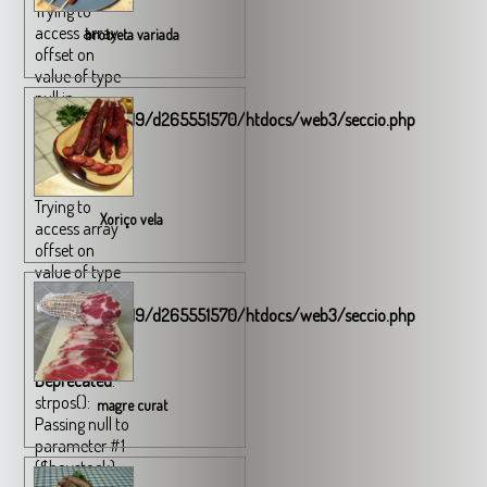
Trying to
access array
brotxeta variada
offset on
value of type
null in
/homepages/19/d265551570/htdocs/web3/seccio.php
on line
349
Warning
:
Trying to
Xoriço vela
access array
offset on
value of type
null in
/homepages/19/d265551570/htdocs/web3/seccio.php
on line
353
Deprecated
:
strpos():
magre curat
Passing null to
parameter #1
($haystack)