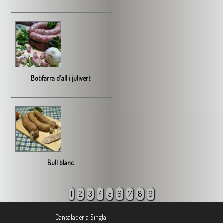
Botifarra d'all i julivert
Bull blanc
1
2
3
4
5
6
7
8
9
Cansaladeria Singla