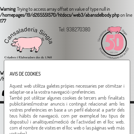
Warning
: Trying to access array offset on value of type null in
/homepages/19/d265551570/htdocs/web3/abansdelbody.php
on line
177
Tel: 938270380
Warning
: Undefined variable $cfg_cercador_google in
AVIS DE COOKIES
/homepages/19/d265551570/htdocs/web3/widgets.php
on line
19
Aquest web utilitza galetes pròpies necessaries per otimitzar i
adaptar-se a la vostra navegació i preferències.
Login
També pot utilitzar algunes cookies de tercers amb finalitats
publicitàries(mostrar anuncis i contingut relacionat amb les
1
2
3
4
5
6
7
8
9
vostres preferències en base a un perfil elaborat a partir dels
teus hábits de navegació, com per exemple,el teu tipus de
dispositiu) i analítiques(medició de l'actividad en el lloc web,
Warning
: Trying to access array offset on value of type null in
com el nombre de visites en el lloc web o las pàginas web más
/homepages/19/d265551570/htdocs/web3/seccio.php
on line
visitades).