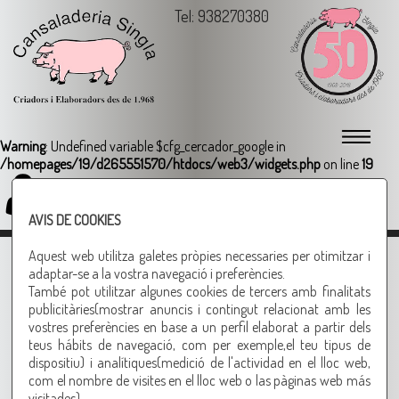
Tel: 938270380
Warning
: Undefined variable $cfg_cercador_google in
/homepages/19/d265551570/htdocs/web3/widgets.php
on line
19
Login
AVIS DE COOKIES
Aquest web utilitza galetes pròpies necessaries per otimitzar i
AL·LÉRGIES ALIMENTÀRIES
adaptar-se a la vostra navegació i preferències.
TOTS ELS PRODUCTES ELABORATS A CANSALADERIA SINGLA
NO
També pot utilitzar algunes cookies de tercers amb finalitats
CONTENEN CAP TIPUS D'AL·LERGEN
A EXCEPCIó DELS QUE US
publicitàries(mostrar anuncis i contingut relacionat amb les
DETALLEM A CONTINUACIó:
vostres preferències en base a un perfil elaborat a partir dels
teus hábits de navegació, com per exemple,el teu tipus de
BOTIFARRA D'OU, PATé DE MUNTANYA:
OU
dispositiu) i analítiques(medició de l'actividad en el lloc web,
CATALANA, FUET, SALAMI, SOBRASSADA, XORIÇO VELA I
com el nombre de visites en el lloc web o las pàginas web más
PICANT, SANT VALENTINS, LLIBRETS DE LLOM ACABATS,
visitades).