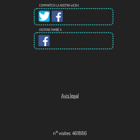
COMPARTEIX LA NOSTRA WEB A
VISITA'NS TAMBÉ A
Avís legal
n° visites: 461886