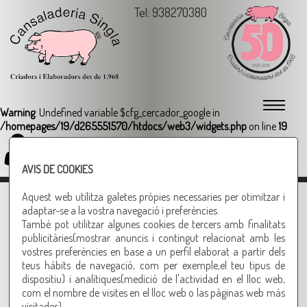
Tel: 938270380
Warning
: Undefined variable $cfg_cercador_google in
/homepages/19/d265551570/htdocs/web3/widgets.php
on line
19
Login
AVIS DE COOKIES
PATATES ESTOFADES AMB COSTELLA
Aquest web utilitza galetes pròpies necessaries per otimitzar i
adaptar-se a la vostra navegació i preferències.
INGREDIENTS:
També pot utilitzar algunes cookies de tercers amb finalitats
publicitàries(mostrar anuncis i contingut relacionat amb les
1,5 Kgs. DE COSTELLA DE PORC TALLADA GROSSA
vostres preferències en base a un perfil elaborat a partir dels
1,5 Kgs. DE PATATES TALLADES A DAUS
teus hábits de navegació, com per exemple,el teu tipus de
500g. DE TOMÀQUET NATURAL TRITURAT (TAMBé
dispositiu) i analítiques(medició de l'actividad en el lloc web,
POT SER FREGIT)
com el nombre de visites en el lloc web o las pàginas web más
1 CEBA
visitades).