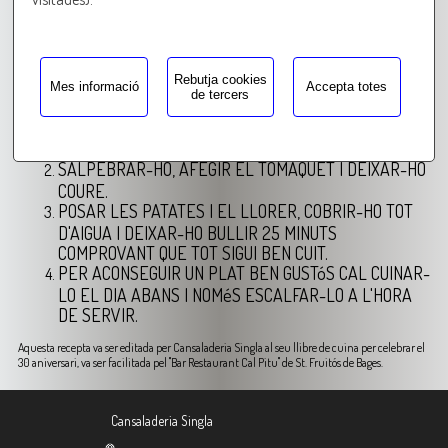
OLI, SAL, PEBRE I LLORER
PREPARACIó:
Rebutja cookies
Mes informació
Accepta totes
de tercers
EN UNA OLLA POSAR L'OLI I LA CEBA TALLADA
PETITA, QUAN ESTIGUI DAURADA AFEGIR LA
COSTELLA I DEIXAR-LA COURE.
SALPEBRAR-HO, AFEGIR EL TOMÀQUET I DEIXAR-HO
COURE.
POSAR LES PATATES I EL LLORER, COBRIR-HO TOT
D'AIGUA I DEIXAR-HO BULLIR 25 MINUTS
COMPROVANT QUE TOT SIGUI BEN CUIT.
PER ACONSEGUIR UN PLAT BEN GUSTóS CAL CUINAR-
LO EL DIA ABANS I NOMéS ESCALFAR-LO A L'HORA
DE SERVIR.
Aquesta recepta va ser editada per Cansaladeria Singla al seu llibre de cuina per celebrar el
30 aniversari, va ser facilitada pel "Bar Restaurant Cal Pitu" de St. Fruitós de Bages.
Cansaladeria Singla