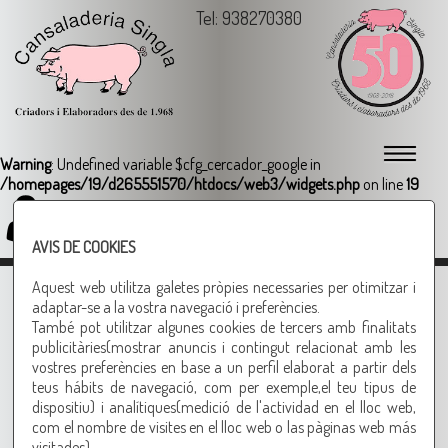
Tel: 938270380
Warning
: Undefined variable $cfg_cercador_google in
/homepages/19/d265551570/htdocs/web3/widgets.php
on line
19
Login
AVIS DE COOKIES
GALTES DE PORC SENSE OS AMB
Aquest web utilitza galetes pròpies necessaries per otimitzar i
adaptar-se a la vostra navegació i preferències.
BOLETS
També pot utilitzar algunes cookies de tercers amb finalitats
publicitàries(mostrar anuncis i contingut relacionat amb les
INGREDIENTS:
vostres preferències en base a un perfil elaborat a partir dels
teus hábits de navegació, com per exemple,el teu tipus de
10 GALTES SENSE OS
dispositiu) i analítiques(medició de l'actividad en el lloc web,
2 CEBES
com el nombre de visites en el lloc web o las pàginas web más
4 TOMÀQUETS MADURS
visitades).