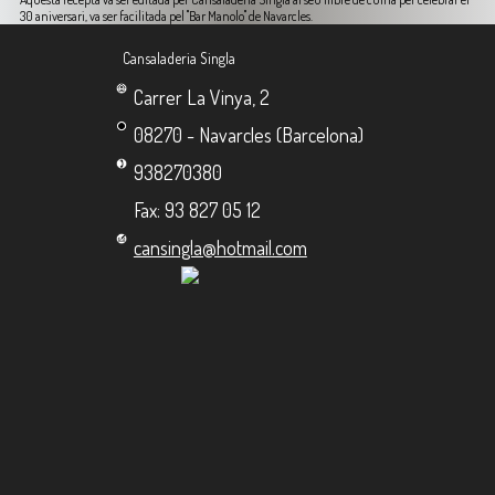
30 aniversari, va ser facilitada pel "Bar Manolo" de Navarcles.
Cansaladeria Singla
Carrer La Vinya, 2
08270 - Navarcles (Barcelona)
938270380
Fax: 93 827 05 12
cansingla@hotmail.com