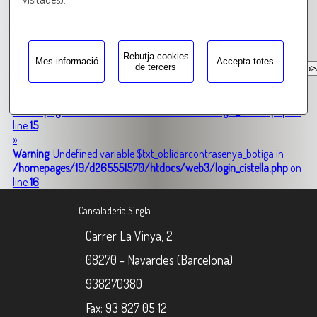
Warning
: Undefined variable $txt_contrasenya in
/homepages/19/d265551570/htdocs/web3/login_cistella.php
on
line
9
Rebutja cookies
Mes informació
Accepta totes
de tercers
»
Warning
: Undefined variable $txt_registrat_ara in
/homepages/19/d265551570/htdocs/web3/login_cistella.php
on
line
15
»
Warning
: Undefined variable $txt_oblidarcontrasenya_botiga in
/homepages/19/d265551570/htdocs/web3/login_cistella.php
on
line
16
Cansaladeria Singla
Carrer La Vinya, 2
08270 - Navarcles (Barcelona)
938270380
Fax: 93 827 05 12