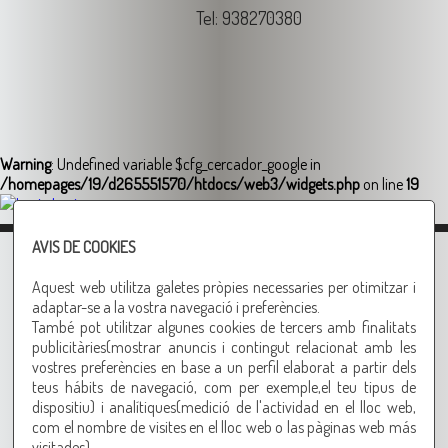
Tel: 938270380
Warning
: Undefined variable $cfg_cercador_google in
/homepages/19/d265551570/htdocs/web3/widgets.php
on line
19
Login
AVIS DE COOKIES
Warning
: Undefined variable $txt_identificacio_login_central in
/homepages/19/d265551570/htdocs/web3/login_cistella.php
on
Aquest web utilitza galetes pròpies necessaries per otimitzar i
line
5
adaptar-se a la vostra navegació i preferències.
També pot utilitzar algunes cookies de tercers amb finalitats
Warning
: Undefined variable $txt_identificacio_sub_login_central in
publicitàries(mostrar anuncis i contingut relacionat amb les
/homepages/19/d265551570/htdocs/web3/login_cistella.php
on
vostres preferències en base a un perfil elaborat a partir dels
line
6
teus hábits de navegació, com per exemple,el teu tipus de
Correu-e
dispositiu) i analítiques(medició de l'actividad en el lloc web,
com el nombre de visites en el lloc web o las pàginas web más
visitades).