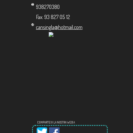
938270380
Fax: 93 827 05 12
cansingla@hotmail.com
COMPARTEIX LA NOSTRA WEB A