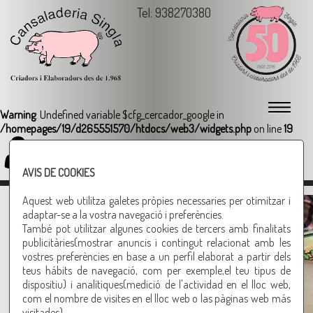
Tel: 938270380
Warning
: Undefined variable $cfg_cercador_google in
/homepages/19/d265551570/htdocs/web3/widgets.php
on line
19
Login
AVIS DE COOKIES
Formatge Garrotxa
Aquest web utilitza galetes pròpies necessaries per otimitzar i
adaptar-se a la vostra navegació i preferències.
També pot utilitzar algunes cookies de tercers amb finalitats
publicitàries(mostrar anuncis i contingut relacionat amb les
Que bo amb melmelada!
vostres preferències en base a un perfil elaborat a partir dels
teus hábits de navegació, com per exemple,el teu tipus de
Altres productes recomanats
dispositiu) i analítiques(medició de l'actividad en el lloc web,
com el nombre de visites en el lloc web o las pàginas web más
visitades).