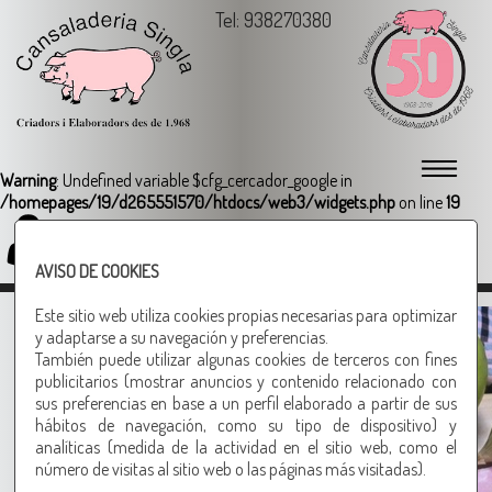
Tel: 938270380
Warning
: Undefined variable $cfg_cercador_google in
/homepages/19/d265551570/htdocs/web3/widgets.php
on line
19
Login
AVISO DE COOKIES
solomillo cocido
Este sitio web utiliza cookies propias necesarias para optimizar
y adaptarse a su navegación y preferencias.
También puede utilizar algunas cookies de terceros con fines
Vamos tarde pero
publicitarios (mostrar anuncios y contenido relacionado con
sus preferencias en base a un perfil elaborado a partir de sus
queremos comer bien
hábitos de navegación, como su tipo de dispositivo) y
Otros productos recomendados
analíticas (medida de la actividad en el sitio web, como el
número de visitas al sitio web o las páginas más visitadas).