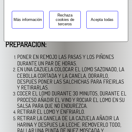
SAL, PIMIENTA, ACEITE, NUEZ MOSCADA, CANELA EN
RAMA
1 VASO DE VINO BLANCO
Rechaza
1 CEBOLLA
Más información
cookies de
Acepta todas
terceros
1 VASO DE LECHE
2 CUCHARADAS DE HARINA
PREPARACION:
PONER EN REMOJO LAS PASAS Y LOS PIÑONES
DURANTE UN PAR DE HORAS.
EN UNA CAZUELA
COLOCAR EL LOMO SAZONADO, LA
CEBOLLA CORTADA Y LA CANELA, DORARLO,
DESPUES PONER LAS SALCHICHAS PARA FREIRLAS
Y RETIRARLAS.
COCER EL LOMO DURANTE 30 MINUTOS, DURANTE EL
PROCESO AÑADIR EL VINO Y ROCIAR EL LOMO EN SU
SALSA PARA QUE NO ENDUREZCA.
RETIRAR EL LOMO Y ENFRIARLO.
RETIRAR LA CANELA DE LA CAZUELA AÑADIR LA
HARINA Y DESPUES LA LECHE. REMOVERLO TODO,
RALLAR UNA PUNTA DE NUEZ MOSCADA Y