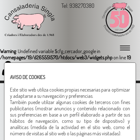
Tel: 938270380
Warning
: Undefined variable $cfg_cercador_google in
/homepages/19/d265551570/htdocs/web3/widgets.php
on line
19
Login
AVISO DE COOKIES
LOMO CON PASAS Y PIÑONES
Este sitio web utiliza cookies propias necesarias para optimizar
y adaptarse a su navegación y preferencias.
INGREDIENTES:
También puede utilizar algunas cookies de terceros con fines
publicitarios (mostrar anuncios y contenido relacionado con
1Kg. DE LOMO EN UN TROZO
sus preferencias en base a un perfil elaborado a partir de sus
500g. DE SALCHICHAS
hábitos de navegación, como su tipo de dispositivo) y
200g. DE PASAS
analíticas (medida de la actividad en el sitio web, como el
100G. DE PIÑONES
número de visitas al sitio web o las páginas más visitadas).